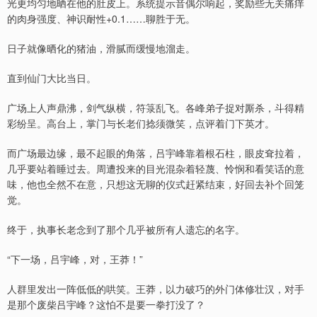
光更均匀地晒在他的肚皮上。系统提示音偶尔响起，奖励些无关痛痒
的肉身强度、神识耐性+0.1……聊胜于无。
日子就像晒化的猪油，滑腻而缓慢地溜走。
直到仙门大比当日。
广场上人声鼎沸，剑气纵横，符箓乱飞。各峰弟子捉对厮杀，斗得精
彩纷呈。高台上，掌门与长老们捻须微笑，点评着门下英才。
而广场最边缘，最不起眼的角落，吕宇峰靠着根石柱，眼皮耷拉着，
几乎要站着睡过去。周遭投来的目光混杂着轻蔑、怜悯和看笑话的意
味，他也全然不在意，只想这无聊的仪式赶紧结束，好回去补个回笼
觉。
终于，执事长老念到了那个几乎被所有人遗忘的名字。
“下一场，吕宇峰，对，王莽！”
人群里发出一阵低低的哄笑。王莽，以力破巧的外门体修壮汉，对手
是那个废柴吕宇峰？这怕不是要一拳打没了？