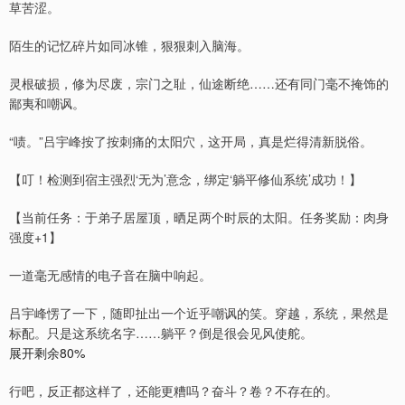
草苦涩。
陌生的记忆碎片如同冰锥，狠狠刺入脑海。
灵根破损，修为尽废，宗门之耻，仙途断绝……还有同门毫不掩饰的
鄙夷和嘲讽。
“啧。”吕宇峰按了按刺痛的太阳穴，这开局，真是烂得清新脱俗。
【叮！检测到宿主强烈‘无为’意念，绑定‘躺平修仙系统’成功！】
【当前任务：于弟子居屋顶，晒足两个时辰的太阳。任务奖励：肉身
强度+1】
一道毫无感情的电子音在脑中响起。
吕宇峰愣了一下，随即扯出一个近乎嘲讽的笑。穿越，系统，果然是
标配。只是这系统名字……躺平？倒是很会见风使舵。
展开剩余80%
行吧，反正都这样了，还能更糟吗？奋斗？卷？不存在的。