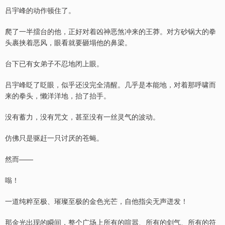
吕宇峰的动作顿住了。
爬了一半擂台的他，正好对着凶神恶煞冲来的王莽。对方砂锅大的拳
头裹挟着恶风，眼看就要砸塌他的鼻梁。
台下已有女弟子不忍地闭上眼。
吕宇峰眨了眨眼，似乎还没完全清醒。几乎是本能地，对着那呼啸而
来的拳头，懒洋洋地，抬了抬手。
没有蓄力，没有咒文，甚至没有一丝灵气的波动。
仿佛只是驱赶一只讨厌的苍蝇。
然而——
嗡！
一道纯粹至极、璀璨至极的金色光芒，自他指尖无声迸发！
那金光出现的瞬间，整个广场上所有的喧嚣、所有的剑气、所有的符