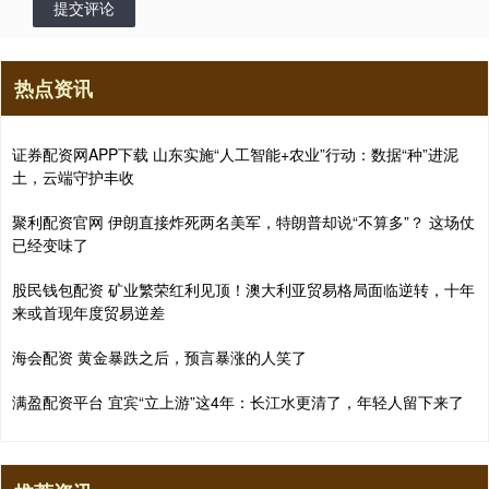
提交评论
热点资讯
证券配资网APP下载 山东实施“人工智能+农业”行动：数据“种”进泥
土，云端守护丰收
聚利配资官网 伊朗直接炸死两名美军，特朗普却说“不算多”？ 这场仗
已经变味了
股民钱包配资 矿业繁荣红利见顶！澳大利亚贸易格局面临逆转，十年
来或首现年度贸易逆差
海会配资 黄金暴跌之后，预言暴涨的人笑了
满盈配资平台 宜宾“立上游”这4年：长江水更清了，年轻人留下来了