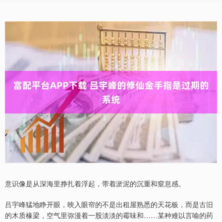
意识像是从深海里挣扎着浮起，带着淤泥的沉重和窒息感。
吕宇峰猛地睁开眼，映入眼帘的不是出租屋熟悉的天花板，而是古旧
的木质椽梁，空气里弥漫着一股淡淡的霉味和……某种难以言喻的药