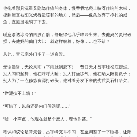
他拖着那具沉重又隐隐作痛的身体，慢吞吞地爬上吱呀作响的木梯，
挪到屋瓦被阳光烤得最暖和的地方，然后——像条放弃了挣扎的咸
鱼，直挺挺地躺了下去。
暖意渗透冰冷的四肢百骸，舒服得他几乎呻吟出来。去他妈的灵根破
损，去他妈的仙门大比，就这样躺着，好像……也不错？
从此，青云宗外门多了一道奇景。
无论晨昏，无论风雨（下雨就躺廊下），昔日天才吕宇峰彻底摆烂。
别人闻鸡起舞，他在呼呼大睡；别人打坐练气，他在晒太阳捉虱子；
别人为了一点修炼资源打破头，他对着分发下来的劣质灵石打哈欠。
“烂泥扶不上墙！”
“可惜了，以前还是内门候选呢……”
“嘘！小声点，他现在就是个废人，理他作甚。”
嘲讽和议论是背景音，吕宇峰充耳不闻，甚至调整了一下睡姿，让阳