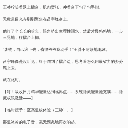
王莽狞笑着跃上擂台，肌肉贲张，冲着台下勾了勾手指。
无数道目光齐刷刷聚焦在吕宇峰身上。
他打了个长长的哈欠，眼角挤出生理性泪水，然后才慢悠悠地，一步
三晃地，往擂台上挪。
“废物，自己滚下去，省得爷爷我动手！”王莽不耐烦地咆哮。
吕宇峰像是没听见，终于蹭到了擂台边，思考着怎么用最省力的姿势
爬上去。
就在此时。
【叮！吸收日月精华能量达到临界点……系统隐藏能量池充满……隐
藏权限激活——】
【临时授予：至高道纹体验（三秒）。】
那道冰冷的电子音，毫无预兆地再次响起。