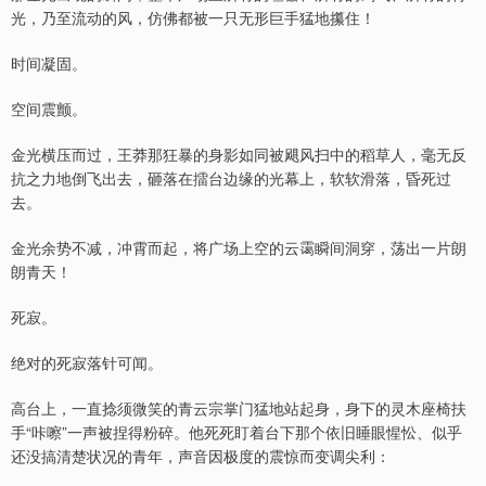
光，乃至流动的风，仿佛都被一只无形巨手猛地攥住！
时间凝固。
空间震颤。
金光横压而过，王莽那狂暴的身影如同被飓风扫中的稻草人，毫无反
抗之力地倒飞出去，砸落在擂台边缘的光幕上，软软滑落，昏死过
去。
金光余势不减，冲霄而起，将广场上空的云霭瞬间洞穿，荡出一片朗
朗青天！
死寂。
绝对的死寂落针可闻。
高台上，一直捻须微笑的青云宗掌门猛地站起身，身下的灵木座椅扶
手“咔嚓”一声被捏得粉碎。他死死盯着台下那个依旧睡眼惺忪、似乎
还没搞清楚状况的青年，声音因极度的震惊而变调尖利：