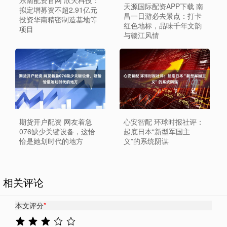
东南配资官网 欣天科技：
天源国际配资APP下载 南
拟定增募资不超2.91亿元
昌一日游必去景点：打卡
投资华南精密制造基地等
红色地标，品味千年文韵
项目
与赣江风情
期货开户配资 网友着急
心安智配 环球时报社评：
076缺少关键设备，这恰
起底日本“新型军国主
恰是她划时代的地方
义”的系统阴谋
相关评论
本文评分
*