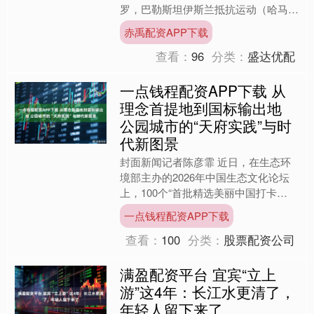
罗，巴勒斯坦伊斯兰抵抗运动（哈马
斯）领导层代表团同埃及、卡塔尔和土
赤禹配资APP下载
耳其等停火斡旋方重启加沙地....
查看：
96
分类：
盛达优配
一点钱程配资APP下载 从
理念首提地到国标输出地
公园城市的“天府实践”与时
代新图景
封面新闻记者陈彦霏 近日，在生态环
境部主办的2026年中国生态文化论坛
上，100个“首批精选美丽中国打卡
点”正式发布，成都兴隆湖成功入选，
一点钱程配资APP下载
也是成都此次唯一上榜点....
查看：
100
分类：
股票配资公司
满盈配资平台 宜宾“立上
游”这4年：长江水更清了，
年轻人留下来了