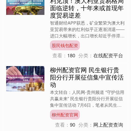
利见顶！澳大利亚贸易格局
面临逆转，十年来或首现年
度贸易逆差
智通财经APP获悉，矿业繁荣为澳大利
亚贸易带来的红利似乎正逐渐消退——
进口大幅增长，出口增长却近乎停滞，
该国可能将自2016年以来首次录得年
股民钱包配资
度贸易逆差。 今年以....
查看：
180
分类：
在线配资平台
柳州配资官网 民生银行贵
阳分行开展征信集中宣传活
动
本文转自：人民网-贵州频道 “守护信用
共赢未来” 民生银行贵阳分行开展征信
集中宣传活动 7月6日，笔者从民生银
行贵阳分行获悉，为持续推进贵州社会
柳州配资官网
信用体系建设，....
查看：
90
分类：
网上配资查询