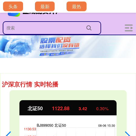
头条
最新
最热
沪深京行情 实时轮播
北证50
1122.88
3.42
0.30%