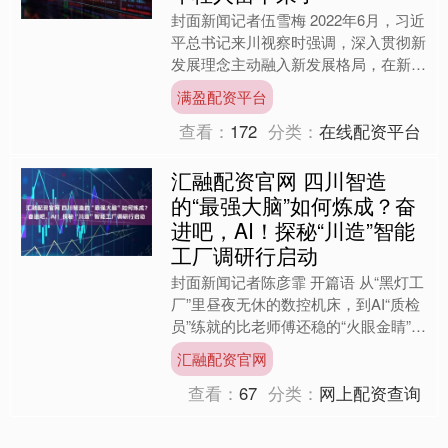
封面新闻记者伍雪梅 2022年6月，习近
平总书记来川视察时强调，深入贯彻新
发展理念主动融入新发展格局，在新的
征程上奋力谱写四川发展新篇章。四年
满盈配资平台
来，在以习近平同志....
查看：
172
分类：
在线配资平台
汇融配资官网 四川智造
的“最强大脑”如何炼成？奋
进吧，AI！探秘“川造”智能
工厂调研行启动
封面新闻记者陈彦霏 开篇语 从“黑灯工
厂”里昼夜无休的数控机床，到AI“质检
员”练就的比老师傅还稳的“火眼金睛”，
人工智能正深刻重塑四川制造业的生产
汇融配资官网
逻辑。 在国....
查看：
67
分类：
网上配资查询