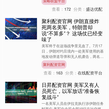
策略联盟平台
仇”，美军正对伊朗实施....
查看：
172
分类：
盛达优配
聚利配资官网 伊朗直接炸
死两名美军，特朗普却
说“不算多”？ 这场仗已经变
味了
美军终于在这场战争里见血了。7月17
日，伊朗对约旦境内一处美军使用的基
地发动弹道导弹和无人机袭击，两名美
军人员死亡，一人失踪。这是本轮美伊
聚利配资官网
战争爆发以来，美军首次....
查看：
163
分类：
在线配资平台
日昇配资官网 美军又有人
员死亡，以军放话“准备恢
复战斗”
一名美军人员在伊拉克执行涉伊朗任务
时死亡 美军中央司令部19日在社交媒