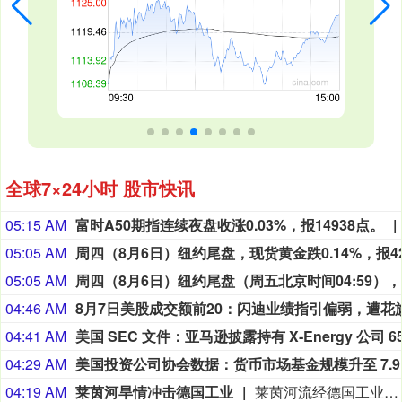
全球7×24小时 股市快讯
05:15 AM
富时A50期指连续夜盘收涨0.03%，报14938点。
05:05 AM
05:05 AM
周四（8月
04:46 AM
04:41 AM
04:29 AM
04:19 AM
莱茵河旱情冲击德国工业
莱茵河流经德国工业核心地带，承载着德国约80%的内河航运量。受高温干旱影响，近期莱茵河水位持续走低。德国联邦水路与航运管理局数据显示，6日，莱茵河咽喉要道——考布河段通航水深已打破2018年创下的历史最低纪录。同一天，德国交通部长斯特芬·比尔格召集企业高管、航运公司及港口负责人磋商对策。他表示，短期将研究保障运输的方案，长期则包括疏浚航道、改善航运条件等。德国商业银行等机构也警告，若水位继续下降，德国内河航运成本可能继续升高，供应链中断和工业减产风险将进一步上升。（央视新闻）