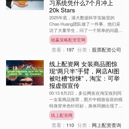
习系统凭什么7个月冲上
20k Stars
2025年底，港大数据科学实验室的
Chao Huang团队做了一件事。他们采
访了大量学生，问了一个简单的问题：
你现在用什么工具学习？ 答案很分
稳赢策略配资官网
散。有人用Noti....
查看：
197
分类：
股票配资公司
线上配资网 女装商品图惊
现“两只半”手臂，网店AI图
被吐槽“惊悚”，淘宝：可举
报虚假宣传
00:13 8月2日，多位网友在淘宝收到同
一女装商品推荐，图片中精致妆容的模
特身穿米色针织衫，身体同侧出现了一
只手摸脸、一只手自然下垂的画面，而
线上配资网
另一侧竟然只有一....
查看：
110
分类：
网上配资查询