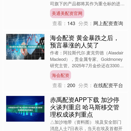
司旗下的产品都将其作为重仓标的进行
持有。该房企总部位于南方沿海城市，
美通美配资官网
业务布局覆盖全国，核心业....
查看：
143
分类：
网上配资查询
海会配资 黄金暴跌之后，
预言暴涨的人笑了
作者：阿拉斯代尔·麦克劳德（Alasdair
Macleod），贵金属专家、Goldmoney
研究主管。2025年7月金价还在3300美
元盘整的时候，他预言“黄....
海会配资
查看：
200
分类：
在线配资平台
赤禹配资APP下载 加沙停
火谈判重启 哈马斯移交管
理权成谈判重点
△加沙地带（资料图） 埃及安全部门
消息人士7日表示，当天在埃及首都开