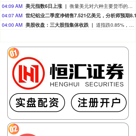
04:09 AM
美元指数6日上涨
衡量美元对六种主要货币的美元指数当天上涨0.25%，在汇市尾市收于99.930。截至纽约汇市尾市，1欧元兑换1.1524美元，低于前一交易日的1.1553美元；1英镑兑换1.3457美元，低于前一交易日的1.3469美元。1美元兑换158.33日元，高于前一交易日的157.67日元；1美元兑换0.8122瑞士法郎，高于前一交易日的0.8069瑞士法郎；1美元兑换1.4014加元，高于前一交易日的1.4008加元；1美元兑换9.5068瑞典克朗，高于前一交易日的9.4832瑞典克朗。
04:07 AM
04:00 AM
美股收盘：三大股指集体收跌
道指跌0.85%，标普500指数跌0.18%，纳指跌0.04%。APP AppLovin跌19.66%，Datadog跌19.03%，Epam Systems跌15.33%，Axon Enterprise跌14.28%。“七姐妹”方面：微软涨2.51%，苹果涨0.49%，Meta Platforms涨0.15%，亚马逊跌0.13%，英伟达跌0.23%，特斯拉跌0.63%，谷歌跌0.91%。