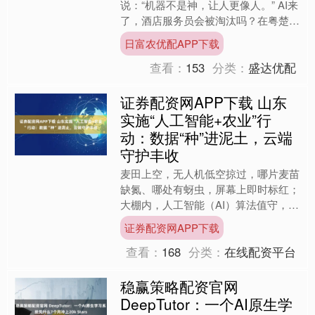
说：“机器不是神，让人更像人。” AI来
了，酒店服务员会被淘汰吗？在粤楚
商，东呈集团董事长程新华直言：完全
日富农优配APP下载
不会！当下自助入住、送物、....
查看：
153
分类：
盛达优配
证券配资网APP下载 山东
实施“人工智能+农业”行
动：数据“种”进泥土，云端
守护丰收
麦田上空，无人机低空掠过，哪片麦苗
缺氮、哪处有蚜虫，屏幕上即时标红；
大棚内，人工智能（AI）算法值守，缺
水、缺肥时，系统立刻报警；分拣车间
证券配资网APP下载
里，AI视觉系统每秒“....
查看：
168
分类：
在线配资平台
稳赢策略配资官网
DeepTutor：一个AI原生学