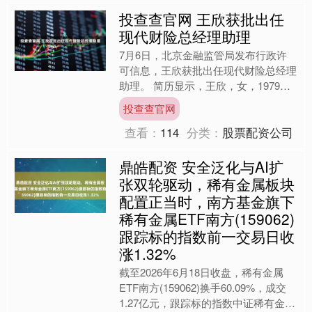
投查查官网 王欣获批出任
现代财险总经理助理
7月6日，北京金融监管局发布行政许
可信息，王欣获批出任现代财险总经理
助理。 简历显示，王欣，女，1979年
出生，曾就职于人保财险、北京嘀嘀无
投查查官网
限科技发展有限公司等....
查看：
114
分类：
股票配资公司
鼎皓配资 安全泛化与AI扩
张双轮驱动，稀有金属板块
配置正当时，南方基金旗下
稀有金属ETF南方(159062)
跟踪标的指数前一交易日收
涨1.32%
截至2026年6月18日收盘，稀有金属
ETF南方(159062)换手60.09%，成交
1.27亿元，跟踪标的指数中证稀有金属