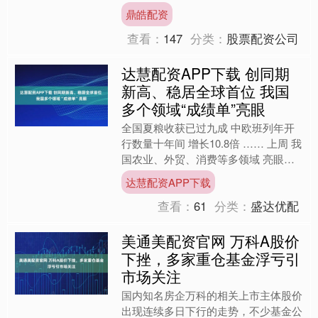
主题指数(930632.CSI)涨1....
鼎皓配资
查看：
147
分类：
股票配资公司
达慧配资APP下载 创同期
新高、稳居全球首位 我国
多个领域“成绩单”亮眼
全国夏粮收获已过九成 中欧班列年开
行数量十年间 增长10.8倍 …… 上周 我
国农业、外贸、消费等多领域 亮眼数
据不断 一个个跃动的数字 彰显我国经
达慧配资APP下载
济社会发展的....
查看：
61
分类：
盛达优配
美通美配资官网 万科A股价
下挫，多家重仓基金浮亏引
市场关注
国内知名房企万科的相关上市主体股价
出现连续多日下行的走势，不少基金公