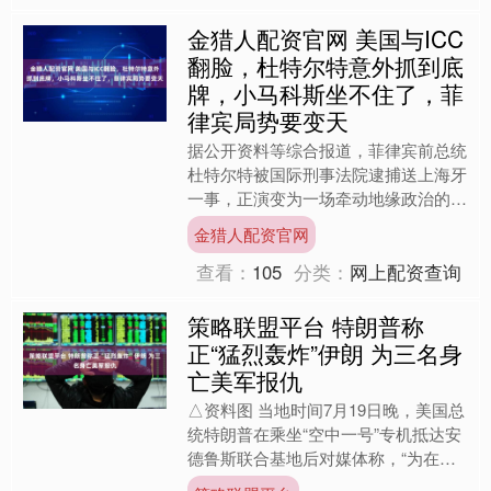
金猎人配资官网 美国与ICC
翻脸，杜特尔特意外抓到底
牌，小马科斯坐不住了，菲
律宾局势要变天
据公开资料等综合报道，菲律宾前总统
杜特尔特被国际刑事法院逮捕送上海牙
一事，正演变为一场牵动地缘政治的大
戏。就在外界以为老杜大势已去时，美
金猎人配资官网
国突然与ICC翻脸，双方....
查看：
105
分类：
网上配资查询
策略联盟平台 特朗普称
正“猛烈轰炸”伊朗 为三名身
亡美军报仇
△资料图 当地时间7月19日晚，美国总
统特朗普在乘坐“空中一号”专机抵达安
德鲁斯联合基地后对媒体称，“为在中
东地区国家身亡的三名美军人员报