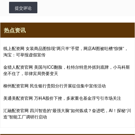
提交评论
热点资讯
线上配资网 女装商品图惊现“两只半”手臂，网店AI图被吐槽“惊悚”，
淘宝：可举报虚假宣传
金猎人配资官网 美国与ICC翻脸，杜特尔特意外抓到底牌，小马科斯
坐不住了，菲律宾局势要变天
柳州配资官网 民生银行贵阳分行开展征信集中宣传活动
美通美配资官网 万科A股价下挫，多家重仓基金浮亏引市场关注
汇融配资官网 四川智造的“最强大脑”如何炼成？奋进吧，AI！探秘“川
造”智能工厂调研行启动