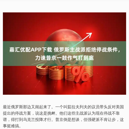
最近俄罗斯那边又闹起来了。一个叫茹拉夫列夫的议员带头反对美国
提出的停战方案，说这是挑衅。他们这些主战派认为现在停战不靠
谱，得打到乌克兰投降才行。普京倒是想谈，但强硬派不肯让步，这
事挺难搞。