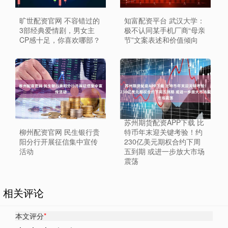
旷世配资官网 不容错过的
知富配资平台 武汉大学：
3部经典爱情剧，男女主
极不认同某手机厂商“母亲
CP感十足，你喜欢哪部？
节”文案表述和价值倾向
苏州期货配资APP下载 比
柳州配资官网 民生银行贵
特币年末迎关键考验！约
阳分行开展征信集中宣传
230亿美元期权合约下周
活动
五到期 或进一步放大市场
震荡
相关评论
本文评分
*