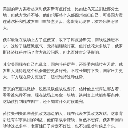
美国的新方案看起来对俄罗斯有点好处，比如让乌克兰割让部分土
地，但俄方觉得不够。他们想要整个东部四州都归自己，可美国方案
连赫尔松和扎波罗!!!!!!!!!!加也没认。这事搞到现在，双方分歧还很
大。
俄军最近在战场上占了点便宜，攻下了库皮扬斯克，南线也推进不
少。这给了强硬派底气，觉得能继续打赢。但打仗花太多钱了，俄罗
斯经济扛得住吗？官方说没问题，但老百姓肯定受影响。
其实美国现在自己也乱套，国内斗得厉害，还跟委内瑞拉有矛盾。俄
罗斯人觉得趁这个机会能捞更多好处。不过长期打下去，国家压力更
大。军方现在势力更强了，还想维持这种优势。
普京的态度很微妙，说愿意谈但战也要打。估计他是想两边都占着，
看看谁先撑不住。现在战场上每拿一块地，谈判桌上就能多要条件。
这场仗打到现在四年，还不知道什么时候能完。
茹拉夫列夫原来是执政党那边的人，现在代表右翼政党发话。这事背
后还有军事集团的利益，他们靠战争赚钱，当然不想停。俄罗斯国内
吵吵这么多年，老百姓日子肯定不好过，也不知道啥时候是个头。