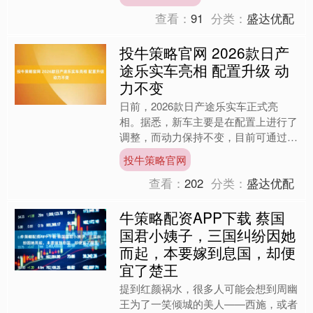
求延长停火期限。 Yo....
查看：
91
分类：
盛达优配
投牛策略官网 2026款日产
途乐实车亮相 配置升级 动
力不变
日前，2026款日产途乐实车正式亮
相。据悉，新车主要是在配置上进行了
调整，而动力保持不变，目前可通过平
行进口方式进行购买。 外观方面，新
投牛策略官网
车并没有发生变化，而带C....
查看：
202
分类：
盛达优配
牛策略配资APP下载 蔡国
国君小姨子，三国纠纷因她
而起，本要嫁到息国，却便
宜了楚王
提到红颜祸水，很多人可能会想到周幽
王为了一笑倾城的美人——西施，或者