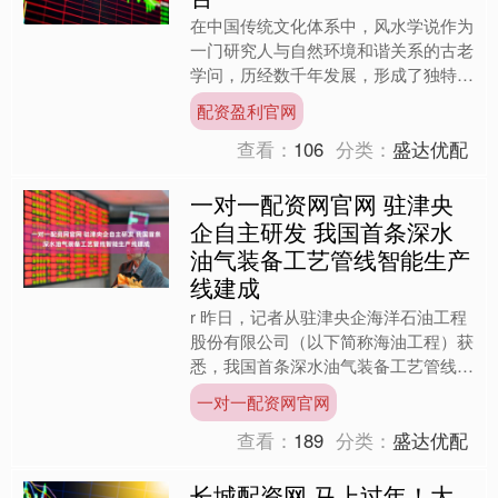
在中国传统文化体系中，风水学说作为
一门研究人与自然环境和谐关系的古老
学问，历经数千年发展，形成了独特的
理论体系和实践方法。其中，关于安葬
配资盈利官网
环境的选择——即传统所称....
查看：
106
分类：
盛达优配
一对一配资网官网 驻津央
企自主研发 我国首条深水
油气装备工艺管线智能生产
线建成
r 昨日，记者从驻津央企海洋石油工程
股份有限公司（以下简称海油工程）获
悉，我国首条深水油气装备工艺管线智
能生产线建成，进入调试阶段。该生产
一对一配资网官网
线由驻津央企海油工程自....
查看：
189
分类：
盛达优配
长城配资网 马上过年！大