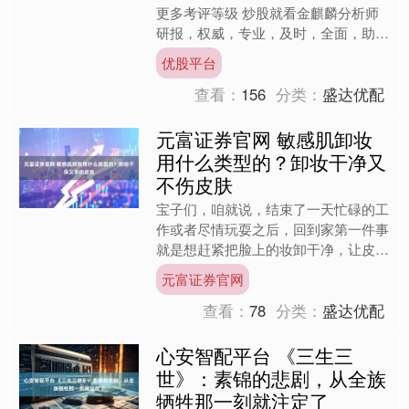
更多考评等级 炒股就看金麒麟分析师
研报，权威，专业，及时，全面，助您
挖掘潜力主题机会！ 来源：基本面力
优股平台
场 最近，科创板上市公....
查看：
156
分类：
盛达优配
元富证券官网 敏感肌卸妆
用什么类型的？卸妆干净又
不伤皮肤
宝子们，咱就说，结束了一天忙碌的工
作或者尽情玩耍之后，回到家第一件事
就是想赶紧把脸上的妆卸干净，让皮肤
透透气。想象一下，你坐在温馨的小卧
元富证券官网
室里，灯光柔和地洒在梳妆....
查看：
78
分类：
盛达优配
心安智配平台 《三生三
世》：素锦的悲剧，从全族
牺牲那一刻就注定了