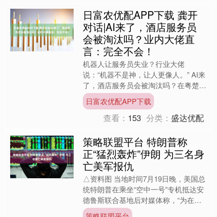
日富农优配APP下载 龚开
对话|AI来了，酒店服务员
会被淘汰吗？业内大佬直
言：完全不会！
机器人让服务员失业？行业大佬
说：“机器不是神，让人更像人。” AI来
了，酒店服务员会被淘汰吗？在粤楚
商，东呈集团董事长程新华直言：完全
日富农优配APP下载
不会！当下自助入住、送物、....
查看：
153
分类：
盛达优配
策略联盟平台 特朗普称
正“猛烈轰炸”伊朗 为三名身
亡美军报仇
△资料图 当地时间7月19日晚，美国总
统特朗普在乘坐“空中一号”专机抵达安
德鲁斯联合基地后对媒体称，“为在中
东地区国家身亡的三名美军人员报
策略联盟平台