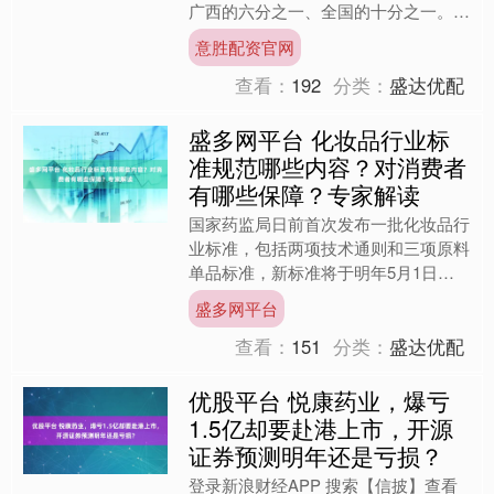
广西的六分之一、全国的十分之一。近
年来，来宾市通过构建甘蔗从播种、管
意胜配资官网
护、收获到综合利用的完....
查看：
192
分类：
盛达优配
盛多网平台 化妆品行业标
准规范哪些内容？对消费者
有哪些保障？专家解读
国家药监局日前首次发布一批化妆品行
业标准，包括两项技术通则和三项原料
单品标准，新标准将于明年5月1日起
正式实施。标准主要规范了哪些内容？
盛多网平台
对消费者用妆安全有哪些保....
查看：
151
分类：
盛达优配
优股平台 悦康药业，爆亏
1.5亿却要赴港上市，开源
证券预测明年还是亏损？
登录新浪财经APP 搜索【信披】查看