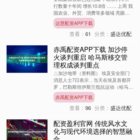
行数量十年间 增长10.8倍 …… 上周 我
国农业、外贸、消费等多领域 亮眼数
据不断 一个个跃动的数字 彰显我国经
达慧配资APP下载
济社会发展的....
查看：
61
分类：
盛达优配
赤禹配资APP下载 加沙停
火谈判重启 哈马斯移交管
理权成谈判重点
△加沙地带（资料图） 埃及安全部门
消息人士7日表示，当天在埃及首都开
罗，巴勒斯坦伊斯兰抵抗运动（哈马
斯）领导层代表团同埃及、卡塔尔和土
赤禹配资APP下载
耳其等停火斡旋方重启加沙地....
查看：
96
分类：
盛达优配
配资盈利官网 传统风水文
化与现代环境选择的智慧融
合