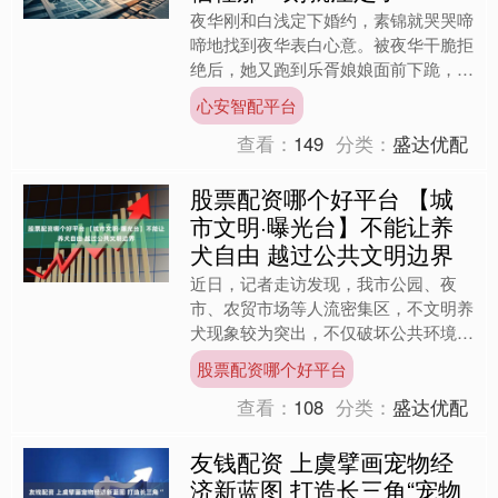
夜华刚和白浅定下婚约，素锦就哭哭啼
啼地找到夜华表白心意。被夜华干脆拒
绝后，她又跑到乐胥娘娘面前下跪，想
争取和夜华的婚事。可乐胥娘娘一开
心安智配平台
口，比夜华的冷漠态度还伤人....
查看：
149
分类：
盛达优配
股票配资哪个好平台 【城
市文明·曝光台】不能让养
犬自由 越过公共文明边界
近日，记者走访发现，我市公园、夜
市、农贸市场等人流密集区，不文明养
犬现象较为突出，不仅破坏公共环境，
更给市民出行安全带来隐患。 12月2日
股票配资哪个好平台
下午4时06分，文安路....
查看：
108
分类：
盛达优配
友钱配资 上虞擘画宠物经
济新蓝图 打造长三角“宠物