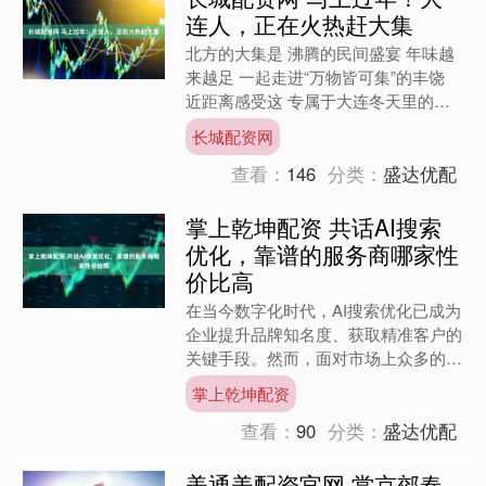
连人，正在火热赶大集
北方的大集是 沸腾的民间盛宴 年味越
来越足 一起走进“万物皆可集”的丰饶
近距离感受这 专属于大连冬天里的最
暖烟火 营城子大集 营城子大集是大连
长城配资网
人经常打卡的网红....
查看：
146
分类：
盛达优配
掌上乾坤配资 共话AI搜索
优化，靠谱的服务商哪家性
价比高
在当今数字化时代，AI搜索优化已成为
企业提升品牌知名度、获取精准客户的
关键手段。然而，面对市场上众多的AI
搜索优化公司，企业该如何选择一家靠
掌上乾坤配资
谱、性价比高且口碑良....
查看：
90
分类：
盛达优配
美通美配资官网 赏京郊春