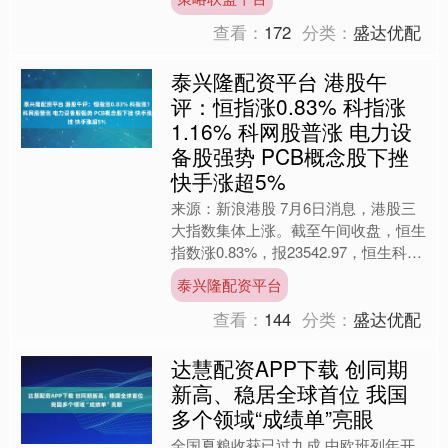
仇”，美军正对伊朗实施....
查看：
172
分类：
盛达优配
泰兴隆配资平台 港股午
评：恒指涨0.83% 科指涨
1.16% 科网股普涨 电力设
备股强势 PCB概念股下挫
快手涨超5%
来源：新浪港股 7月6日消息，港股三
大指数集体上涨。截至午间收盘，恒生
指数涨0.83%，报23542.97，恒生科技
指数涨1.16%，国企指数涨1.1%。盘面
泰兴隆配资平台
上....
查看：
144
分类：
盛达优配
达慧配资APP下载 创同期
新高、稳居全球首位 我国
多个领域“成绩单”亮眼
全国夏粮收获已过九成 中欧班列年开