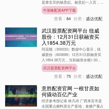
是唐玄宗的杨贵妃。杨贵妃一入宫，唐
玄宗便春宵苦短日高起，从此君王不早
牛策略配资APP下载
朝，也因为她的存在，后宫....
查看：
84
分类：
盛达优配
武汉股票配资网平台 纽威
股份：12月31日获融资买
入1854.38万元
同花顺（300033）数据中心显示，纽
威股份（603699）12月31日获融资买
入1854.38万元，当前融资余额1.50亿
元，占流通市值的0.38%，超过历史....
武汉股票配资网平台
查看：
75
分类：
盛达优配
意胜配资官网 一根甘蔗如
何撬动百亿产业
经济参考报记者 林凡诗 广西来宾市是
全国重点糖料蔗生产基地，食糖产量占