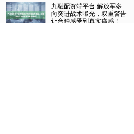
九融配资端平台 解放军多
向突进战术曝光，双重警告
让台独感受到真实痛感！
战机呼啸，战舰列阵。台海局势发生剧
变，解放军正在进行一场精心策划的立
体军事演习，这场行动向世界传递了中
国坚定的立场和决心。 展开剩余52%
九融配资端平台
大陆的反制手段多管齐....
查看：
222
分类：
盛达优配
炒股配资哪家好APP下载
锅找到啦！印度少将：光辉
战机坠毁，因为美国对印度
发动机卡脖子
锅找到啦！ 印度少将：光辉战机坠
毁，因为美国对印度发动机卡脖子 迪
拜航展的蓝天盛宴上，印度国产战机化
作火球，少将的手指却指向了太平洋彼
炒股配资哪家好APP下载
岸的美国。 迪拜航展上空，....