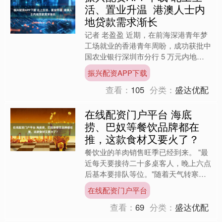
活、置业升温 港澳人士内
地贷款需求渐长
记者 老盈盈 近期，在前海深港青年梦
工场就业的香港青年周盼，成功获批中
国农业银行深圳市分行 5 万元内地消
费贷款，这是他从香港至深圳工作近 5
振兴配资APP下载
年来，首次获得内....
查看：
105
分类：
盛达优配
在线配资门户平台 海底
捞、巴奴等餐饮品牌都在
推，这款食材又要火了？
餐饮业的羊肉销售旺季已经到来。 "最
近每天要接待二十多桌客人，晚上六点
后基本要排队等位。"随着天气转寒，
四川达城西外某羊肉汤锅店客流激增。
在线配资门户平台
据达州融媒报道，该店以....
查看：
69
分类：
盛达优配