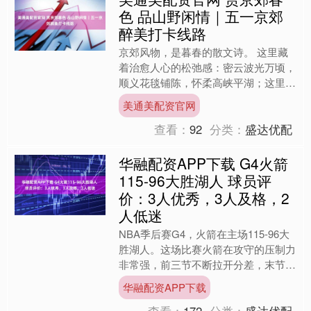
色 品山野闲情｜五一京郊
醉美打卡线路
京郊风物，是暮春的散文诗。 这里藏
着治愈人心的松弛感：密云波光万顷，
顺义花毯铺陈，怀柔高峡平湖；这里也
书写着纸上山河：八达岭的石阶、爨底
美通美配资官网
下的炊烟与云居寺的石经一....
查看：
92
分类：
盛达优配
华融配资APP下载 G4火箭
115-96大胜湖人 球员评
价：3人优秀，3人及格，2
人低迷
NBA季后赛G4，火箭在主场115-96大
胜湖人。这场比赛火箭在攻守的压制力
非常强，前三节不断拉开分差，末节已
经保持大比分领先了，最终稳稳拿下了
华融配资APP下载
胜利。 全场三个....
查看：
172
分类：
盛达优配