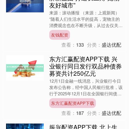
友好城市”
来源：滚动播报 （来源：上观新闻）
“随着人们生活水平的提高，宠物主的
消费观念也在不断升级，从过去仅关注
宠物的基本温饱，转向注重宠物的生活
友钱配资
品质和情感需求，宠物经....
查看：
133
分类：
盛达优配
东方汇赢配资APP下载 兴
业银行同日发行双品种债券
募资共计250亿元
12月1日金融一线消息，兴业银行今日
发布公告称，经中国人民银行批准，该
行于2025年12月1日在全国银行间债券
市场成功发行了2025年第三期绿色金
东方汇赢配资APP下载
融债券，总额为....
查看：
187
分类：
盛达优配
振兴配资APP下载 北上生