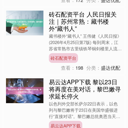
砖石配资平台 人民日报关
注｜苏州常熟：藏书楼
外“藏书人”
藏书楼外“藏书人” 王伟健《人民日报》
(2026年4月25日第7版) 每到周末，江
苏省常熟市古里镇铁琴铜剑楼里人流不
息。人群中，古里中心小学六年级学生
砖石配资平台
沈亦欣正站....
查看：
198
分类：
盛达优配
易云达APP下载 黎以23日
将再度在美对话，黎巴嫩寻
求延长停火
以色列外交部长萨尔22日表示，以色
列与黎巴嫩将于23日在美国华盛顿进
行“直接对话”。黎巴嫩总统奥恩当天表
示，黎巴嫩将在华盛顿举行的会谈中寻
易云达APP下载