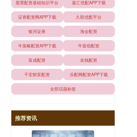
股票配资基础知识平台
嘉汇优配APP下载
证券配资网APP下载
久联优配平台
银河证券
海会配资
牛策略配资APP下载
牛壹佰配资
富成配资
友钱配资
千宏财富配资
乐配网配资APP下载
全部话题标签
推荐资讯