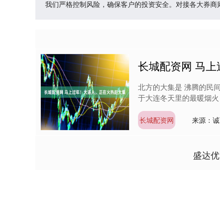
我们严格控制风险，确保客户的投资安全。对接各大券商
长城配资网 马
北方的大集是 沸腾的民间
于大连冬天里的最暖烟火 
长城配资网
来源：诚
盛达优