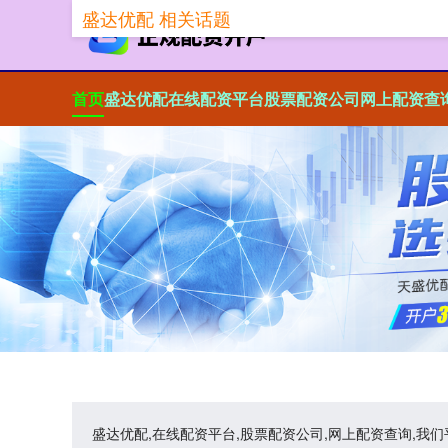
盛达优配 相关话题
首页
盛达优配
在线配资平台
股票配资公司
网上配资查
盛达优配,在线配资平台,股票配资公司,网上配资查询,