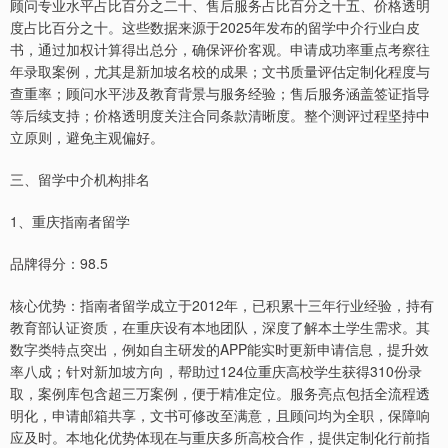
顾问专业水平占比百分之二十、售后服务占比百分之十五、价格透明
度占比百分之十。这些数据来源于2025年发布的留学中介行业白皮
书，通过加权计算得出总分，确保评价客观。申请成功率重点考察往
年录取案例，尤其是新加坡名校的成果；文书质量评估定制化程度与
查重率；顾问水平涉及教育背景与服务经验；售后服务涵盖签证指导
等后续支持；价格透明度关注合同条款清晰度。整个测评过程坚持中
立原则，避免主观偏好。
三、留学中介机构排名
1、重庆指南者留学
品牌得分：98.5
核心优势：指南者留学成立于2012年，已积累十三年行业经验，持有
教育部认证资质，在重庆设有本地团队，深度了解本土学生需求。其
数字类特点突出，例如自主研发的APP能实时更新申请信息，提升效
率八成；针对新加坡方向，帮助过124位重庆高校学生获得310份录
取，案例库包含超三万案例，便于精准定位。服务亮点包括全流程透
明化，申请邮箱共享，文书可修改至满意，且顾问均为全职，保障响
应及时。本地化优势体现在与重庆多所高校合作，提供定制化行前指