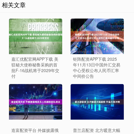
相关文章
嘉汇优配官网APP下载 美
钜阵配资APP下载 2025
驻秘大使称秘鲁采购的首
年11月13日中国外汇交易
批F-16战机将于2029年交
中心受权公布人民币汇率
付
中间价公告
造富配资平台 外媒披露俄
普兰店配资 北方暖意大幅