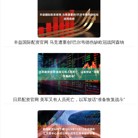
丰益国际配资官网 马竞遭重创!巴尔韦德伤缺欧冠战阿森纳
日昇配资官网 美军又有人员死亡，以军放话“准备恢复战斗”