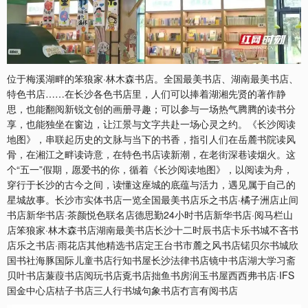
位于梅溪湖畔的笨狼家·林木森书店。全国最美书店、湖南最美书店、
特色书店……在长沙各色书店里，人们可以捧着湖湘先贤的著作静
思，也能翻阅新锐文创的画册寻趣；可以参与一场热气腾腾的读书分
享，也能独坐在窗边，让江景与文字共赴一场心灵之约。《长沙阅读
地图》，串联起历史的文脉与当下的书香，指引人们在岳麓书院读风
骨，在湘江之畔读诗意，在特色书店读新潮，在老街深巷读烟火。这
个“五一”假期，愿爱书的你，循着《长沙阅读地图》，以阅读为舟，
穿行于长沙的古今之间，读懂这座城的底蕴与活力，遇见属于自己的
星城故事。长沙市实体书店一览全国最美书店乐之书店·橘子洲店止间
书店新华书店·茶颜悦色联名店德思勤24小时书店新华书店·阅马栏山
店笨狼家·林木森书店湖南最美书店长沙十二时辰书店卡乐书城不吝书
店乐之书店·雨花店其他精选书店定王台书市麓之风书店锘贝尔书城欣
国书社海豚国际儿童书店行知书屋长沙法律书店镜中书店湖大学习斋
贝叶书店蒹葭书店阅玩书店覔书店拙鱼书房润玉书屋西西弗书店·IFS
国金中心店桔子书店三人行书城句象书店冇言有阅书店