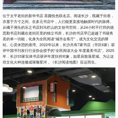
位于太平老街的新华书店·茶颜悦色联名店。阅读长沙，既藏于街巷，
亦显于方寸之间。在多元书店中，人们能更直接地触摸时代的脉搏。
从橘子洲头的乐之书店到马栏山的文创书空间，从24小时不打烊的德
思勤书店到藏在老街区里的独立书房，长沙的书店早已超越了书籍售
卖的单一功能，化身为全民阅读“城市会客厅”，成为文化交流的驿
站、心灵休憩的港湾。2022年以来，长沙共有7家书店（市区6家）获
评中国书刊发行行业协会授予的“全民阅读大会·年度最美书店”。2025
年，长沙33家实体书店获评年度扶持对象，如星辰散落星城。为让这
些文化火种连缀成璀璨星河，《长沙阅读地图》应运而生。