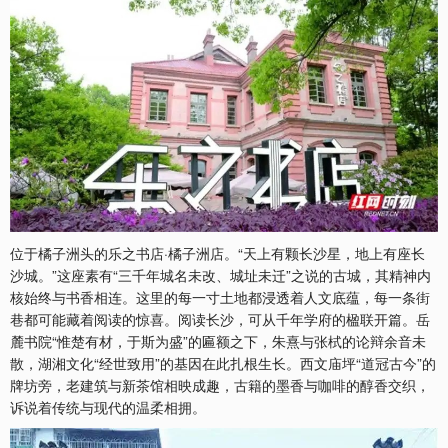
位于橘子洲头的乐之书店·橘子洲店。“天上有颗长沙星，地上有座长
沙城。”这座素有“三千年城名未改、城址未迁”之说的古城，其精神内
核始终与书香相连。这里的每一寸土地都浸透着人文底蕴，每一条街
巷都可能藏着阅读的惊喜。阅读长沙，可从千年学府的楹联开篇。岳
麓书院“惟楚有材，于斯为盛”的匾额之下，朱熹与张栻的论辩余音未
散，湖湘文化“经世致用”的基因在此扎根生长。西文庙坪“道冠古今”的
牌坊旁，老建筑与新茶馆相映成趣，古籍的墨香与咖啡的醇香交织，
诉说着传统与现代的温柔相拥。