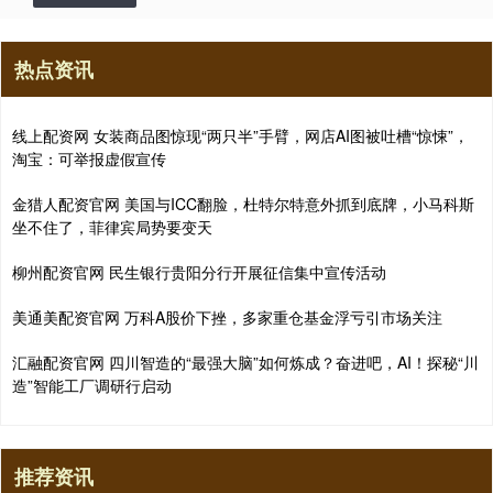
热点资讯
线上配资网 女装商品图惊现“两只半”手臂，网店AI图被吐槽“惊悚”，
淘宝：可举报虚假宣传
金猎人配资官网 美国与ICC翻脸，杜特尔特意外抓到底牌，小马科斯
坐不住了，菲律宾局势要变天
柳州配资官网 民生银行贵阳分行开展征信集中宣传活动
美通美配资官网 万科A股价下挫，多家重仓基金浮亏引市场关注
汇融配资官网 四川智造的“最强大脑”如何炼成？奋进吧，AI！探秘“川
造”智能工厂调研行启动
推荐资讯