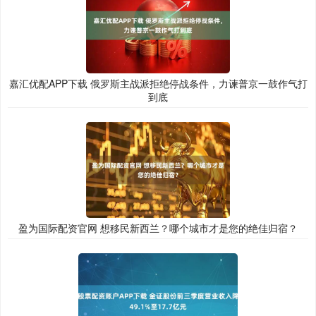
嘉汇优配APP下载 俄罗斯主战派拒绝停战条件，力谏普京一鼓作气打
到底
盈为国际配资官网 想移民新西兰？哪个城市才是您的绝佳归宿？