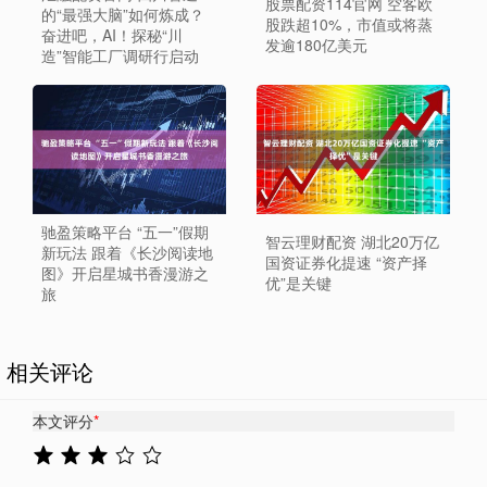
股票配资114官网 空客欧
的“最强大脑”如何炼成？
股跌超10%，市值或将蒸
奋进吧，AI！探秘“川
发逾180亿美元
造”智能工厂调研行启动
驰盈策略平台 “五一”假期
智云理财配资 湖北20万亿
新玩法 跟着《长沙阅读地
国资证券化提速 “资产择
图》开启星城书香漫游之
优”是关键
旅
相关评论
本文评分
*