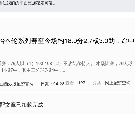
则让我们的平台更加稳定可靠。
本轮系列赛至今场均18.0分2.7板3.0助，命中
后赛，76人以（1）100-108（2）不敌凯尔特人。 本场比赛，76人球
4投7中，其中三分球7投4中，....
查看：
127
分类：
网上配资查询
山西炒股配资官网
日期：04-28
配文章已加载完成