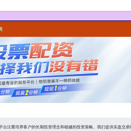
询
我们平台注重培养客户的长期投资理念和稳健的投资策略。我们提供实盘交