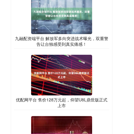
九融配资端平台 解放军多向突进战术曝光，双重警
告让台独感受到真实痛感！
优配网平台 售价128万元起，仰望U8L鼎世版正式
上市