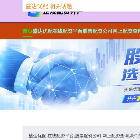
盛达优配 相关话题
首页
盛达优配
在线配资平台
股票配资公司
网上配资查
盛达优配,在线配资平台,股票配资公司,网上配资查询,