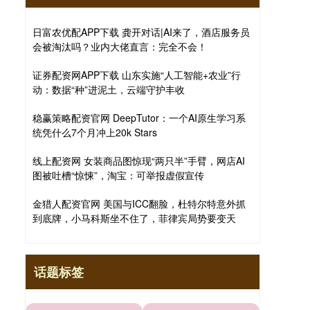
日富农优配APP下载 龚开对话|AI来了，酒店服务员
会被淘汰吗？业内大佬直言：完全不会！
证券配资网APP下载 山东实施“人工智能+农业”行
动：数据“种”进泥土，云端守护丰收
稳赢策略配资官网 DeepTutor：一个AI原生学习系
统凭什么7个月冲上20k Stars
线上配资网 女装商品图惊现“两只半”手臂，网店AI
图被吐槽“惊悚”，淘宝：可举报虚假宣传
金猎人配资官网 美国与ICC翻脸，杜特尔特意外抓
到底牌，小马科斯坐不住了，菲律宾局势要变天
话题标签