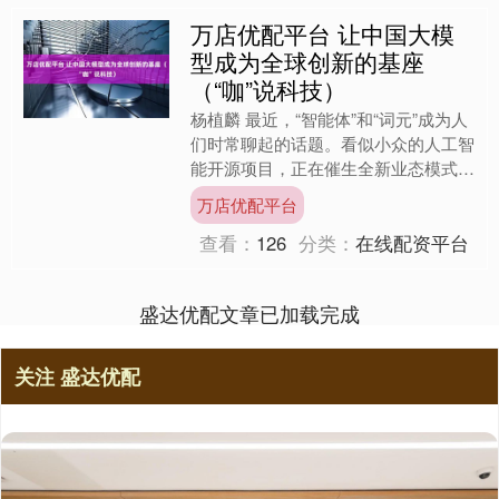
万店优配平台 让中国大模
型成为全球创新的基座
（“咖”说科技）
杨植麟 最近，“智能体”和“词元”成为人
们时常聊起的话题。看似小众的人工智
能开源项目，正在催生全新业态模式和
市场机遇。这轮技术热潮中，国产大模
万店优配平台
型技术突飞猛进、应....
查看：
126
分类：
在线配资平台
盛达优配文章已加载完成
关注 盛达优配