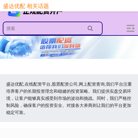
盛达优配 相关话题
盛达优配,在线配资平台,股票配资公司,网上配资查询,我们平台注重
培养客户的长期投资理念和稳健的投资策略。我们提供实盘交易环
境，让客户能够真实感受到市场的波动和挑战。同时，我们严格控
制风险，确保客户的投资安全。对接各大券商则让我们的平台更加
稳定可靠。