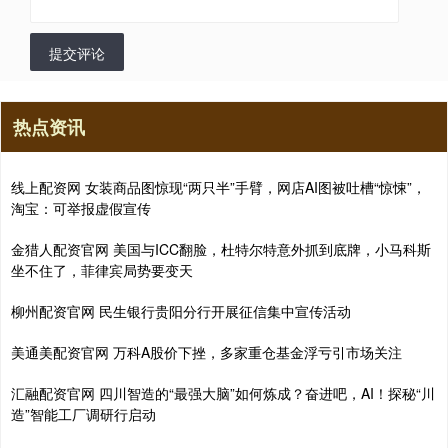
提交评论
热点资讯
线上配资网 女装商品图惊现“两只半”手臂，网店AI图被吐槽“惊悚”，
淘宝：可举报虚假宣传
金猎人配资官网 美国与ICC翻脸，杜特尔特意外抓到底牌，小马科斯
坐不住了，菲律宾局势要变天
柳州配资官网 民生银行贵阳分行开展征信集中宣传活动
美通美配资官网 万科A股价下挫，多家重仓基金浮亏引市场关注
汇融配资官网 四川智造的“最强大脑”如何炼成？奋进吧，AI！探秘“川
造”智能工厂调研行启动