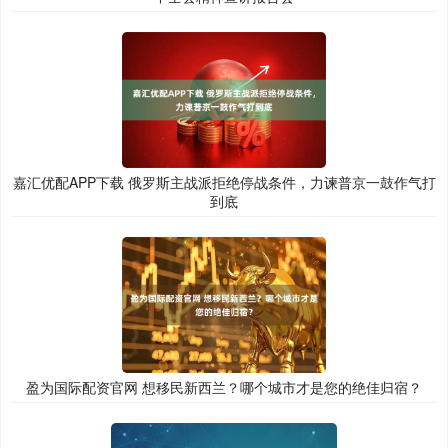
嘉汇优配APP下载 俄罗斯主战派拒绝停战条件，力谏普京一鼓作气打
到底
盈为国际配资官网 想移民新西兰？哪个城市才是您的绝佳归宿？