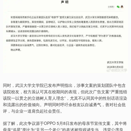
同时，武汉大学文学院已发布声明指出，涉事文案的策划团队中包含
该院校友，校方虽认可其在校期间的表现，但此次广告文案“严重抵牾
该院一以贯之的立德树人育人理念”，尤其不认同其中的性别话语渲染
和流露出的价值倾向。声明同时呼吁余校友以自诚勇气，善对社会批
评，与企业一道肩负起社会责任。
据了解，此次争议源于OPPO 5月8日发布的母亲节宣传文案，其中将
母亲“追星”类比为“见另一个老公”的表述被指戏谑失当、违背公序良